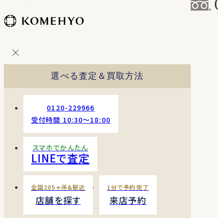
コ
ン
テ
ン
ツ
を
選べる査定＆買取方法
ス
キッ
プ
0120-229966
す
受付時間 10:30〜18:00
る
スマホでかんたん
LINEで査定
全国205ヶ所&駅近
1分で予約完了
店舗を探す
来店予約