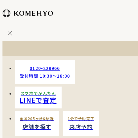
コ
ン
テ
ン
ツ
を
ス
キッ
プ
0120-229966
す
受付時間 10:30〜18:00
る
スマホでかんたん
LINEで査定
全国205ヶ所&駅近
1分で予約完了
店舗を探す
来店予約