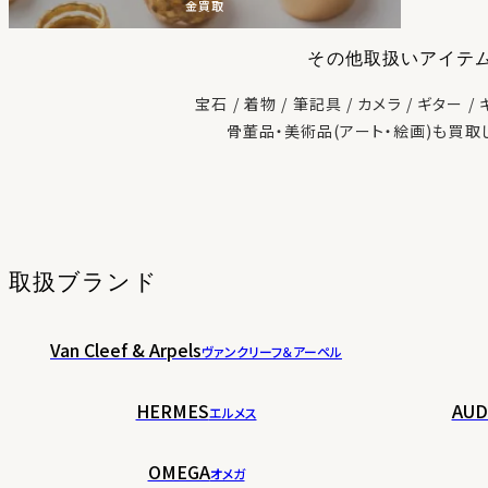
金買取
その他取扱いアイテ
宝石
着物
筆記具
カメラ
ギター
骨董品・美術品(アート・絵画)も買取
取扱ブランド
Van Cleef & Arpels
ヴァンクリーフ＆アーペル
HERMES
AUD
エルメス
OMEGA
オメガ