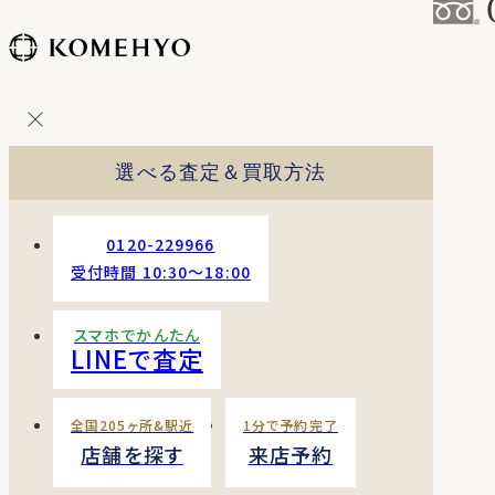
コ
ン
テ
ン
ツ
を
選べる査定＆買取方法
ス
キッ
プ
0120-229966
す
受付時間 10:30〜18:00
る
スマホでかんたん
LINEで査定
全国205ヶ所&駅近
1分で予約完了
店舗を探す
来店予約