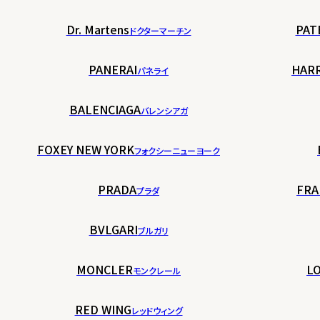
Dr. Martens
PAT
ドクターマーチン
PANERAI
HAR
パネライ
BALENCIAGA
バレンシアガ
FOXEY NEW YORK
フォクシーニューヨーク
PRADA
FRA
プラダ
BVLGARI
ブルガリ
MONCLER
LO
モンクレール
RED WING
レッドウィング