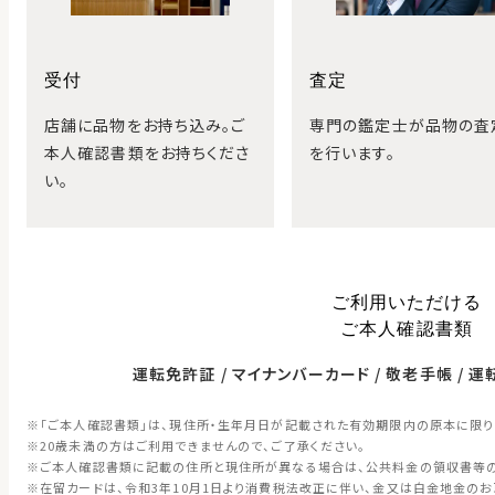
受付
査定
店舗に品物をお持ち込み。ご
専門の鑑定士が品物の査
本人確認書類をお持ちくださ
を行います。
い。
ご利用いただける
ご本人確認書類
運転免許証
マイナンバーカード
敬老手帳
運
「ご本人確認書類」は、現住所・生年月日が記載された有効期限内の原本に限り
20歳未満の方はご利用できませんので、ご了承ください。
ご本人確認書類に記載の住所と現住所が異なる場合は、公共料金の領収書等
在留カードは、令和3年10月1日より消費税法改正に伴い、金又は白金地金の