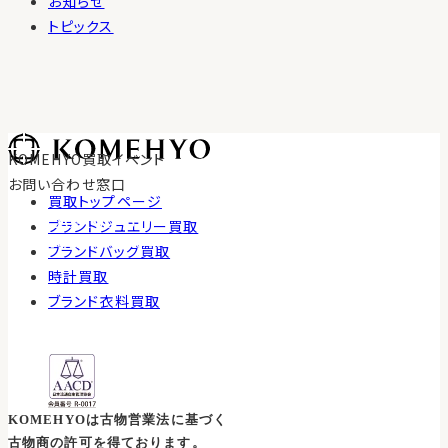
お知らせ
トピックス
KOMEHYO買取イベント
お問い合わせ窓口
買取トップページ
0120-100-617
ブランドジュエリー買取
受付時間 10:30〜18:00
ブランドバッグ買取
時計買取
ブランド衣料買取
KOMEHYOは古物営業法に基づく
古物商の許可を得ております。