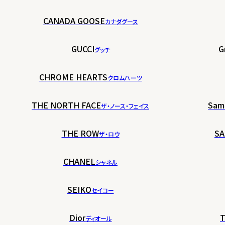
CANADA GOOSE
カナダグース
GUCCI
G
グッチ
CHROME HEARTS
クロムハーツ
THE NORTH FACE
Sam
ザ・ノース・フェイス
THE ROW
SA
ザ・ロウ
CHANEL
シャネル
SEIKO
セイコー
Dior
T
ディオール