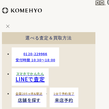
コ
ン
テ
ン
ツ
を
選べる査定＆買取方法
ス
キッ
プ
0120-229966
す
受付時間 10:30〜18:00
る
スマホでかんたん
LINEで査定
全国205ヶ所&駅近
1分で予約完了
店舗を探す
来店予約