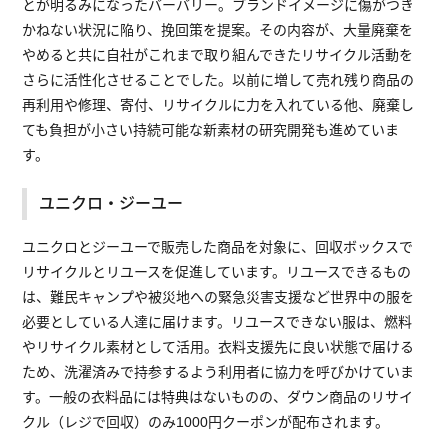
とが明るみになったバーバリー。ブランドイメージに傷がつき
かねない状況に陥り、挽回策を提案。その内容が、大量廃棄を
やめると共に自社がこれまで取り組んできたリサイクル活動を
さらに活性化させることでした。以前に増して売れ残り商品の
再利用や修理、寄付、リサイクルに力を入れている他、廃棄し
ても負担が小さい持続可能な新素材の研究開発も進めていま
す。
ユニクロ・ジーユー
ユニクロとジーユーで販売した商品を対象に、回収ボックスで
リサイクルとリユースを促進しています。リユースできるもの
は、難民キャンプや被災地への緊急災害支援など世界中の服を
必要としている人達に届けます。リユースできない服は、燃料
やリサイクル素材として活用。衣料支援先に良い状態で届ける
ため、洗濯済みで持参するよう利用者に協力を呼びかけていま
す。一般の衣料品には特典はないものの、ダウン商品のリサイ
クル（レジで回収）のみ1000円クーポンが配布されます。