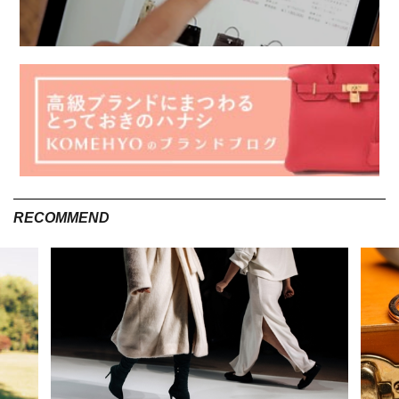
UKA）
シャツ
2024年｜流行りのブランド⑦セイヴソン（Seivson）
ハイブランドのアイテムを入手するならリユースショップ
へ
2024年流行りのブランドをチェックして、おしゃれを楽
しもう
2024年｜流行りのブランド①ガニー（GANNI）
RECOMMEND
デンマークのコペンハーゲンを拠点とするガニー（GANNI）。
地球環境への負荷の最小化と社会貢献をブランドの義務と捉
え、近年注目されているブランドです。公式サイトに掲げられ
ている「NOT A SUSTAINABLE BRAND（持続可能なブランドで
はありません）」には、声を上げて謳うほどでもない当たり前
のことという思いが込められています。