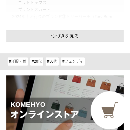
ニットトップス
プリントスカート
2024年｜流行りのブランド②トリーバーチ（Tory Burc
h）
カーディガン
つづきを見る
パンプス
トートバッグ
2024年｜流行りのブランド③フェンディ（FENDI）
コート
洋服・靴
20代
30代
フェンディ
バッグ
バッグ
2024年｜流行りのブランド④パトゥ（PATOU）
シャツ
スカート
2024年｜流行りのブランド⑤セシリー・バンセン（CECI
LIE BAHNSEN）
ワンピース
ニット
2024年｜流行りのブランド⑥シンヤコヅカ（SHINYAKOZ