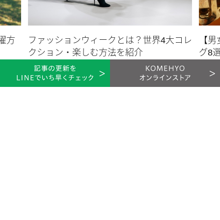
SNSマーケティングで有名となり、現在ではコペンハーゲン、ス
トックホルム、ロンドン、ニューヨークにオフィスを構えてい
ます。鮮やかなカラーとプリントが特徴的で、手に取りやすい
濯方
ファッションウィークとは？世界4大コレ
【男
価格帯であることも人気の理由です。
クション・楽しむ方法を紹介
グ8
シャツワンピース
洋服・靴
バッグ
2025.07.27
※掲載のアイテムは、KOMEHYO独自で買取り・仕入れ・販売しているアイテムの一例で
す。
ブルーのストライプが爽やかなガニーのシャツワンピース。襟
から袖、ボタン部分の柄に変化があり、おしゃれ度の高いアイ
テムです。
ニットトップス
KOMERU
※掲載のアイテムは、KOMEHYO独自で買取り・仕入れ・販売しているアイテムの一例で
運営会社
プライバシーポリシー
利用規約
す。