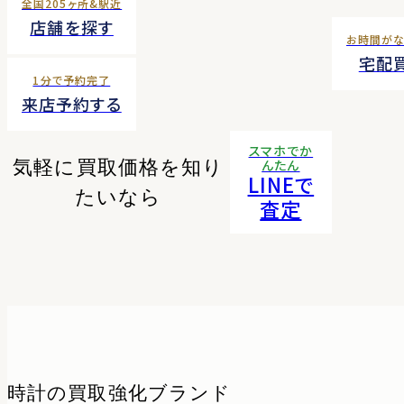
全国205ヶ所&駅近
店舗を探す
お時間が
宅配
1分で予約完了
来店予約する
スマホでか
気軽に買取価格を知り
んたん
LINEで
たいなら
査定
時計の
買取強化ブランド