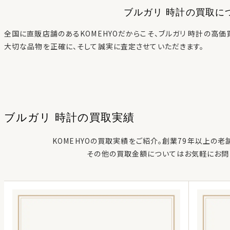
ブルガリ 時計
の買取に
全国に直販店舗のあるKOMEHYOだからこそ、
ブルガリ 時計
の高価
大切な品物を正確に、そして誠実に査定させていただきます。
ブルガリ 時計
の
買取実績
KOMEHYOの買取実績をご紹介。創業79年以上の老
その他の買取金額についてはお気軽にお問