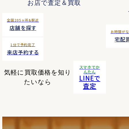
お店で査定＆買取
全国205ヶ所&駅近
店舗を探す
お時間が
宅配
1分で予約完了
来店予約する
スマホでか
気軽に買取価格を知り
んたん
LINEで
たいなら
査定