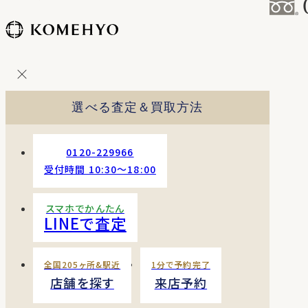
コ
ン
テ
ン
ツ
を
選べる査定＆買取方法
ス
キッ
プ
0120-229966
す
受付時間 10:30〜18:00
る
スマホでかんたん
LINEで査定
全国205ヶ所&駅近
1分で予約完了
店舗を探す
来店予約