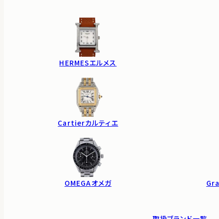
HERMES
エルメス
Cartier
カルティエ
OMEGA
オメガ
Gra
取扱ブランド一覧