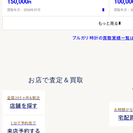
150,000
100,00
円
買取年月：2026年07月
買取年月：20
もっと見る
ブルガリ 時計
の
買取実績一覧
お店で査定＆買取
全国205ヶ所&駅近
店舗を探す
お時間が
宅配
1分で予約完了
来店予約する