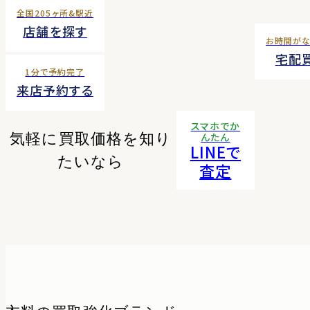
全国205ヶ所&駅近
店舗を探す
お時間が
宅配
1分で予約完了
来店予約する
スマホでか
気軽に買取価格を知り
んたん
LINEで
たいなら
査定