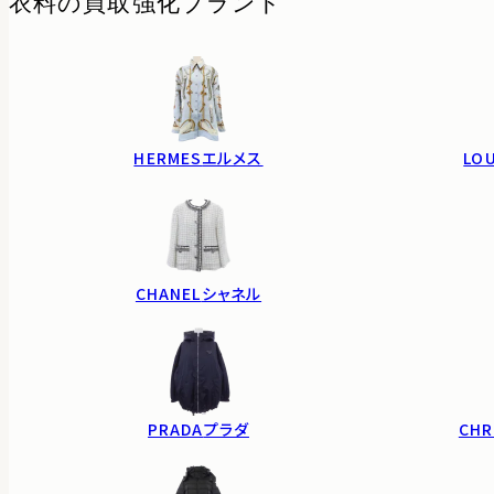
衣料の
買取強化ブランド
HERMES
エルメス
LO
CHANEL
シャネル
PRADA
プラダ
CHR