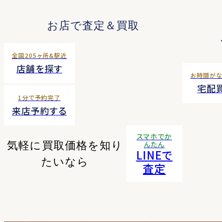
お店で査定＆買取
全国205ヶ所&駅近
店舗を探す
お時間が
宅配
1分で予約完了
来店予約する
スマホでか
気軽に買取価格を知り
んたん
LINEで
たいなら
査定