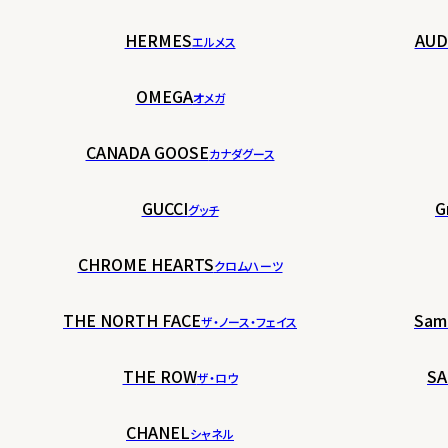
HERMES
AUD
エルメス
OMEGA
オメガ
CANADA GOOSE
カナダグース
GUCCI
G
グッチ
CHROME HEARTS
クロムハーツ
THE NORTH FACE
Sam
ザ・ノース・フェイス
THE ROW
SA
ザ・ロウ
CHANEL
シャネル