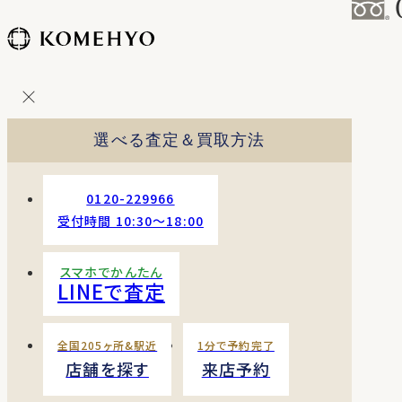
コ
ン
テ
ン
ツ
を
選べる査定＆買取方法
ス
キッ
プ
0120-229966
す
受付時間 10:30〜18:00
る
スマホでかんたん
LINEで査定
全国205ヶ所&駅近
1分で予約完了
店舗を探す
来店予約