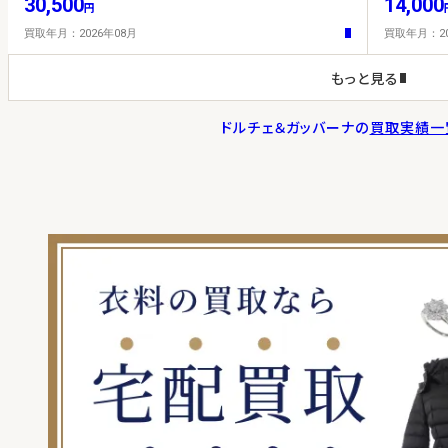
30,500
14,000
円
買取年月：2026年08月
買取年月：20
もっと見る
ドルチェ＆ガッバーナの
買取実績一