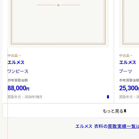
中古品－
中古品－
エルメス
エルメス
ワンピース
ブーツ
参考買取金額
参考買取金
88,000
25,300
円
買取年月：2026年08月
買取年月：20
もっと見る
エルメス 衣料
の
買取実績一覧