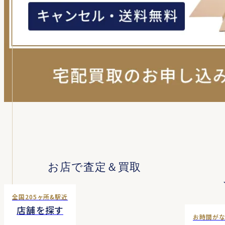
お店で査定＆買取
全国205ヶ所&駅近
店舗を探す
お時間が