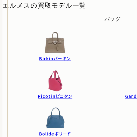
エルメスの
買取モデル一覧
バッグ
Birkin
バーキン
Picotin
ピコタン
Gard
Bolide
ボリード