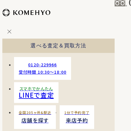
コ
ン
テ
ン
ツ
を
選べる査定＆買取方法
ス
キッ
プ
0120-229966
す
受付時間 10:30〜18:00
る
スマホでかんたん
LINEで査定
全国205ヶ所&駅近
1分で予約完了
店舗を探す
来店予約