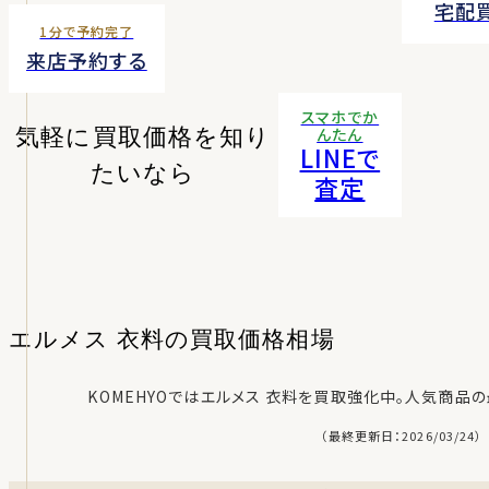
宅配
1分で予約完了
来店予約する
スマホでか
気軽に買取価格を知り
んたん
LINEで
たいなら
査定
エルメス 衣料の
買取価格相場
KOMEHYOでは
エルメス 衣料
を買取強化中。人気商品の
（最終更新日：2026/03/24）