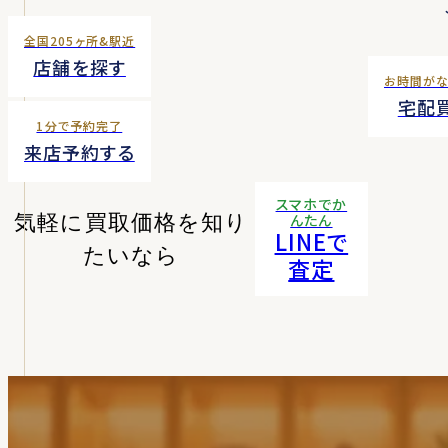
全国205ヶ所&駅近
店舗を探す
お時間が
宅配
1分で予約完了
来店予約する
スマホでか
気軽に買取価格を知り
んたん
LINEで
たいなら
査定