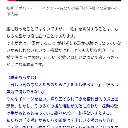
映画『ポバティー・インク 〜あなたの寄付の不都合な真実〜』
予告編
服に限ったことではないですが、「物」を寄付することは、も
ちろん誰かの役に立つことはあります。
ですが実は、”寄付すること”が必ずしも誰かの助けになっていな
いかもしれないという、衝撃だけど、とても大切な内容。“支
援”がもたらす問題、正しい”支援”とは何かについて考えるきっ
かけになる映画です。
【映画あらすじ】
​​「貧しい気の毒な人たちのために手を差し伸べよう」「彼らは
無力で何もできない」
そんなイメージを謳い、繰り広げられてきた営利目的の途上国
開発。しかし、その多くの援助活動が失敗に終わり、援助の受
け手がもともと持っている能力やパワーも損ないさえする。
私たちの「支援」がもたらす問題は？正しい支援のあり方と
は？途上国とどう向き合うべきなのか？ハイチやアフリカを主