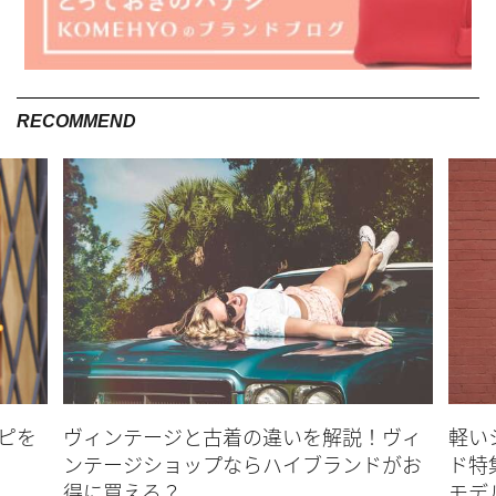
RECOMMEND
ピを
ヴィンテージと古着の違いを解説！ヴィ
軽い
ンテージショップならハイブランドがお
ド特
得に買える？
モデ