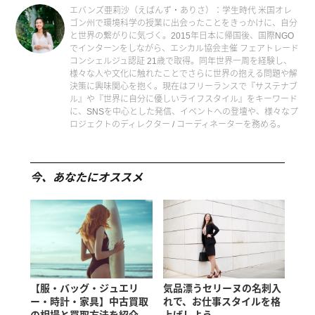
エバンズ亜莉沙（えばんず・ありさ）：学生時代 米国オレ
ゴン州で環境科学の授業に出会ったことをきっかけに、自分
と世界の繋がりに気づく。2015年日本に帰国後、国際NGO
でインターンをしながら、エシカル協会主催 フェアトレード
コンシェルジュ認証 21歳で取得。同年世界一周を経験し、
様々な人や文化に触れたことでさらに世界の抱える問題や解
決策に興味関心を抱く。現在はフリーランスで『サステナブ
ル』や『世界に自分に優しいライフスタイル』をキーワード
に、SNSを中心とした発信、イベントへの登壇や、様々なプ
ロジェクトのディレクター / コーディネーターを務める。
今、あなたにオススメ
【服・バッグ・ジュエリ
気品漂うセリーヌの名刺入
ー・時計・家具】中古買取
れで、お仕事スタイルを格
の相場と買取方法を紹介
上げしよう