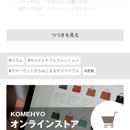
「テンセル」「リヨセル」の違いとは
循環する繊維「リヨセル」の生産方法とは
リヨセルの特徴とは
レーヨンとの違いは？
テンセル™リヨセル繊維を使っているブランド
つづきを見る
TANI
Levi’s
allbirds
Camper
コラム
サスティナブルファッション
クローゼットからはじまるサステナブル
連載
種類が沢山！服の素材について
服の素材に使われるコットンやリネン、シルク、ポリエステル、
ナイロン、レーヨンなどの誰もが馴染みのあるものだけでも
様々。
その他にも最近注目を集めているものでは、リサイクルペット
ボトルからできた再生ポリエステルや、木材由来の再生繊維の