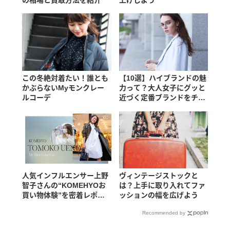
この冬絶対着たい！誰とも
【10選】ハイブランドの魅
かぶらないMyモンクレー
力って？大人女子にグッと
ルコーデ
近づく定番ブランドをチェ
ック！
人気インフルエンサー上野
ヴィンテージストックと
智子さんの“KOMEHYOお
は？上手に取り入れてファ
買い物体験”を密着レポー
ッションの幅を広げよう
ト！
Recommended by