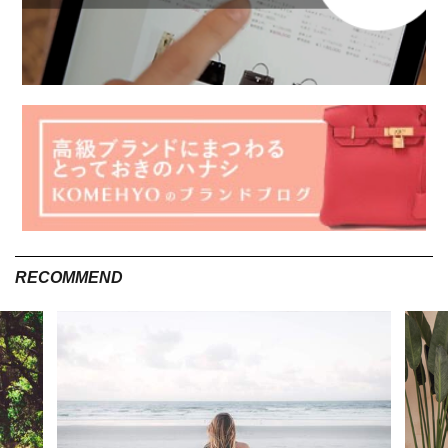
テンセル/リヨセル、またキュアテックスのような和紙繊などま
だまだたくさんの種類があります。
いろいろありすぎて ”一体どれが本当にサステナブルな素材な
の？” と疑問に思われる方も多いのではないでしょうか。わたし
もその一人です。笑
今回はその中でも、個人的に気になっている、「テンセル/リヨ
セル」について紹介したいと思います。
RECOMMEND
「テンセル」「リヨセル」 とは
「テンセル」「リヨセル」の違いとは
実は「テンセル」「リヨセル」はどちらも木材パルプが原料と
なったセルロース繊維から作られるもの。簡単にいうと「テン
セル」は商標名で、「リヨセル」とは素材名という違いになり