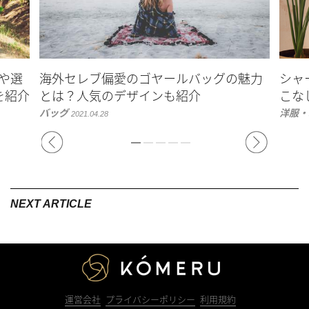
ます！
環境に優しい繊維・生地の開発や製造を行うオーストリアの会
社であるレンチング社のブランド名が「テンセル™」、素材名
や選
海外セレブ偏愛のゴヤールバッグの魅力
シャ
は「リヨセル」と覚えておきましょう。
を紹介
とは？人気のデザインも紹介
こな
現在は「リヨセル」が一般名称となっており、「テンセル」
バッグ
洋服・
2021.04.28
（正式表記としては『テンセル™』）は商標名として利用され
ることが多いそうです。
テンセル™オフィシャルサイト
循環する繊維「リヨセル」の生産方法とは
リヨセルの原料となるは木材はユーカリの木。
“木を切るなんて環境破壊につながらないの！？” と思われる方
KOMERU
もいるかもしれませんが、リヨセルの場合に使用される木はし
っかりと管理され、環境を破壊することなく調達されているの
運営会社
プライバシーポリシー
利用規約