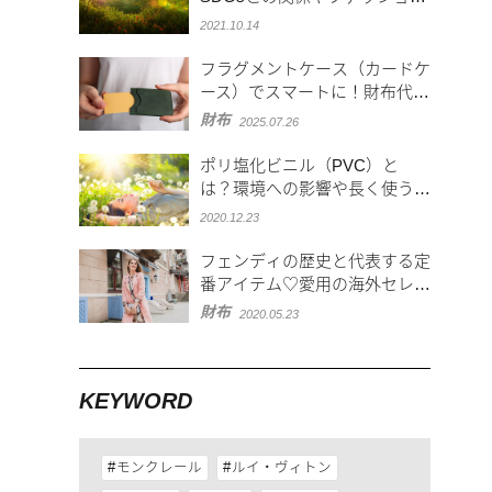
業界の取り組みも解説
2021.10.14
フラグメントケース（カードケ
ース）でスマートに！財布代わ
りにもなるハイブランドアイテ
財布
2025.07.26
ム
ポリ塩化ビニル（PVC）と
は？環境への影響や長く使うた
めのお手入れ方法を紹介
2020.12.23
フェンディの歴史と代表する定
番アイテム♡愛用の海外セレブ
も紹介
財布
2020.05.23
KEYWORD
モンクレール
ルイ・ヴィトン