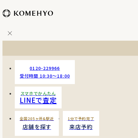
コ
ン
テ
ン
ツ
を
ス
キッ
プ
0120-229966
す
受付時間 10:30〜18:00
る
スマホでかんたん
LINEで査定
全国205ヶ所&駅近
1分で予約完了
店舗を探す
来店予約