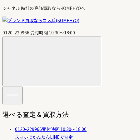
コ
シャネル 時計の高価買取ならKOMEHYOへ
ン
テ
ン
0120-229966
受付時間 10:30〜18:00
ツ
を
ス
キ
ッ
プ
す
る
選べる査定＆買取方法
0120-229966
受付時間 10:30〜18:00
スマホでかんたん
LINEで査定