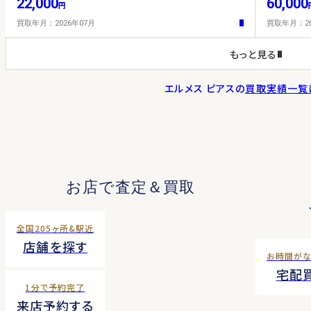
22,000
60,000
円
買取年月：2026年07月
買取年月：20
もっと見る
エルメス ピアス
の
買取実績一覧
お店で査定＆買取
全国205ヶ所&駅近
店舗を探す
お時間が
宅配
1分で予約完了
来店予約する