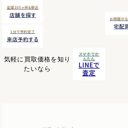
全国205ヶ所&駅近
店舗を探す
お時間が
宅配
1分で予約完了
来店予約する
スマホでか
気軽に買取価格を知り
んたん
LINEで
たいなら
査定