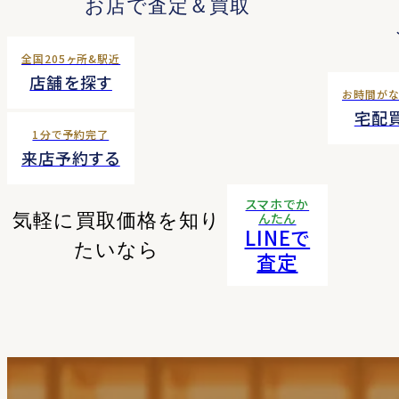
お店で査定＆買取
全国205ヶ所&駅近
店舗を探す
お時間が
宅配
1分で予約完了
来店予約する
スマホでか
気軽に買取価格を知り
んたん
LINEで
たいなら
査定