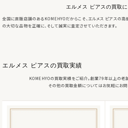
エルメス ピアス
の買取に
全国に直販店舗のあるKOMEHYOだからこそ、
エルメス ピアス
の高
の大切な品物を正確に、そして誠実に査定させていただきます。
エルメス ピアス
の
買取実績
KOMEHYOの買取実績をご紹介。創業79年以上の老
その他の買取金額についてはお気軽にお問