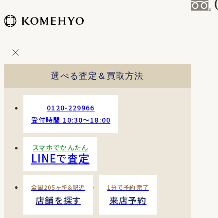
コ
ン
テ
ン
ツ
を
選べる査定＆買取方法
ス
キッ
プ
0120-229966
す
受付時間 10:30〜18:00
る
スマホでかんたん
LINEで査定
全国205ヶ所&駅近
1分で予約完了
店舗を探す
来店予約