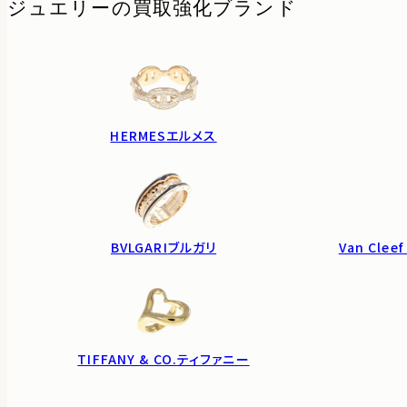
ジュエリーの
買取強化ブランド
HERMES
エルメス
BVLGARI
ブルガリ
Van Cleef
TIFFANY & CO.
ティファニー