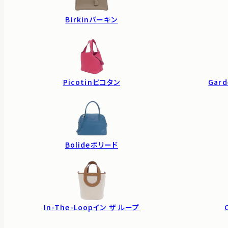
Birkin
バーキン
Picotin
ピコタン
Gard
Bolide
ボリード
In-The-Loop
イン ザ ループ