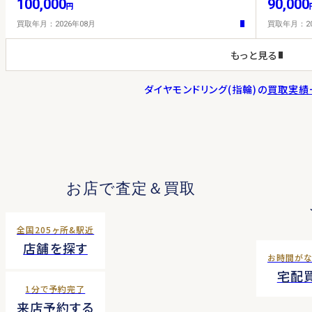
100,000
90,000
円
買取年月：2026年08月
買取年月：20
もっと見る
ダイヤモンドリング(指輪)の
買取実績
お店で査定＆買取
全国205ヶ所&駅近
店舗を探す
お時間が
宅配
1分で予約完了
来店予約する