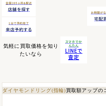
全国205ヶ所&駅近
店舗を探す
お時間が
宅配
1分で予約完了
来店予約する
スマホでか
気軽に買取価格を知り
んたん
LINEで
たいなら
査定
ダイヤモンドリング(指輪)
買取額アップの