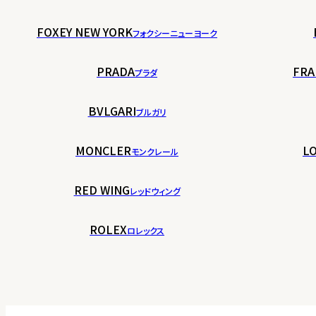
FOXEY NEW YORK
フォクシーニューヨーク
PRADA
FRA
プラダ
BVLGARI
ブルガリ
MONCLER
LO
モンクレール
RED WING
レッドウィング
ROLEX
ロレックス