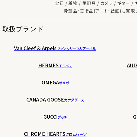
宝石
着物
筆記具
カメラ
ギター
骨董品・美術品(アート・絵画)も買取
取扱ブランド
Van Cleef & Arpels
ヴァンクリーフ＆アーペル
HERMES
AUD
エルメス
OMEGA
オメガ
CANADA GOOSE
カナダグース
GUCCI
G
グッチ
CHROME HEARTS
クロムハーツ