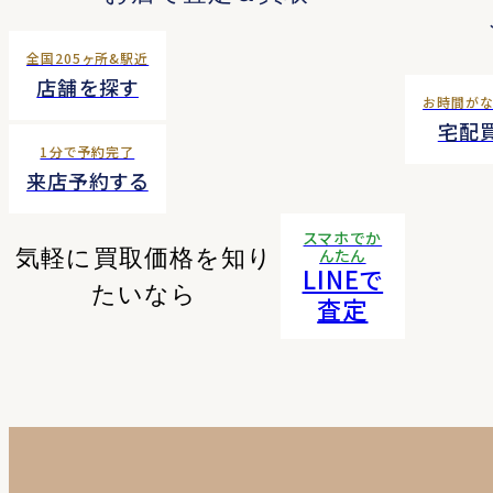
全国205ヶ所&駅近
店舗を探す
お時間が
宅配
1分で予約完了
来店予約する
スマホでか
気軽に買取価格を知り
んたん
LINEで
たいなら
査定