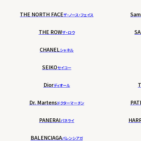
THE NORTH FACE
Sam
ザ・ノース・フェイス
THE ROW
SA
ザ・ロウ
CHANEL
シャネル
SEIKO
セイコー
Dior
T
ディオール
Dr. Martens
PAT
ドクターマーチン
PANERAI
HAR
パネライ
BALENCIAGA
バレンシアガ