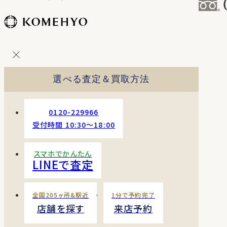
コ
ン
テ
ン
ツ
を
選べる査定＆買取方法
ス
キッ
プ
0120-229966
す
受付時間 10:30〜18:00
る
スマホでかんたん
LINEで査定
全国205ヶ所&駅近
1分で予約完了
店舗を探す
来店予約