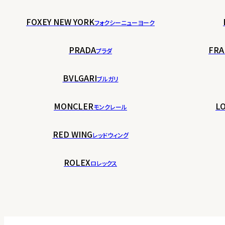
FOXEY NEW YORK
フォクシーニューヨーク
PRADA
FRA
プラダ
BVLGARI
ブルガリ
MONCLER
LO
モンクレール
RED WING
レッドウィング
ROLEX
ロレックス