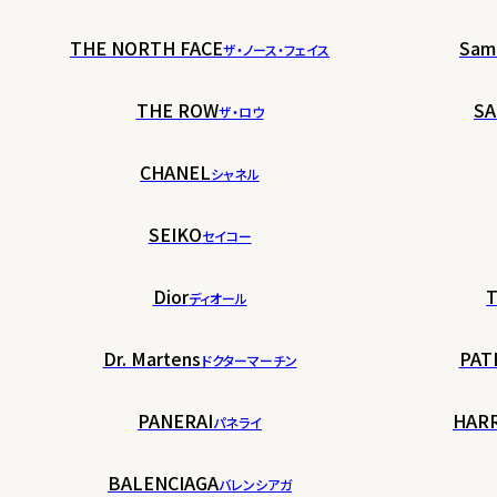
THE NORTH FACE
Sam
ザ・ノース・フェイス
THE ROW
SA
ザ・ロウ
CHANEL
シャネル
SEIKO
セイコー
Dior
T
ディオール
Dr. Martens
PAT
ドクターマーチン
PANERAI
HAR
パネライ
BALENCIAGA
バレンシアガ