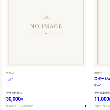
中古品－
中古品－
スタージ
ﾘﾝｸﾞ
ﾘﾝｸﾞ
参考買取金額
参考買取金
30,000
11,000
円
買取年月：2026年08月
買取年月：20