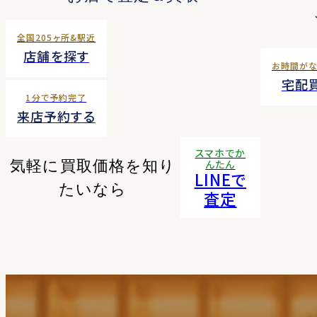
全国205ヶ所&駅近
店舗を探す
お時間が
宅配
1分で予約完了
来店予約する
スマホでか
気軽に買取価格を知り
んたん
LINEで
たいなら
査定