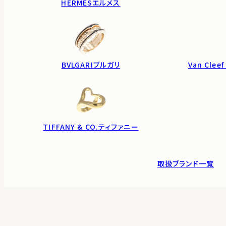
HERMES
エルメス
BVLGARI
ブルガリ
Van Cleef
TIFFANY & CO.
ティファニー
取扱ブランド一覧