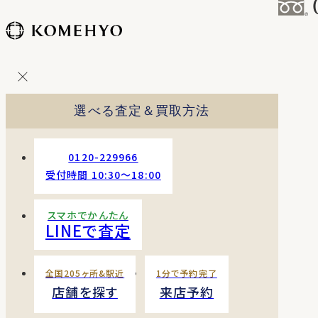
コ
ン
テ
ン
ツ
を
選べる査定＆買取方法
ス
キッ
プ
0120-229966
す
受付時間 10:30〜18:00
る
スマホでかんたん
LINEで査定
全国205ヶ所&駅近
1分で予約完了
店舗を探す
来店予約