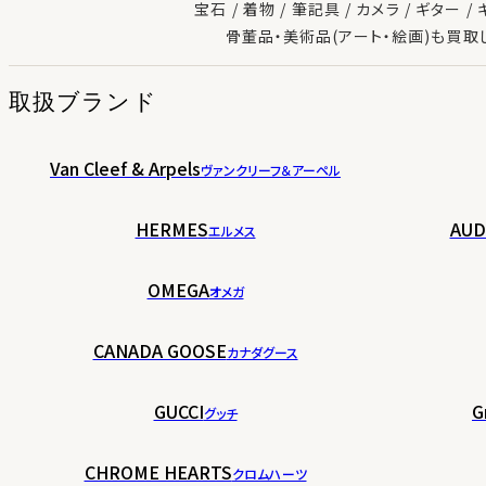
宝石
着物
筆記具
カメラ
ギター
骨董品・美術品(アート・絵画)も買取
取扱ブランド
Van Cleef & Arpels
ヴァンクリーフ＆アーペル
HERMES
AUD
エルメス
OMEGA
オメガ
CANADA GOOSE
カナダグース
GUCCI
G
グッチ
CHROME HEARTS
クロムハーツ