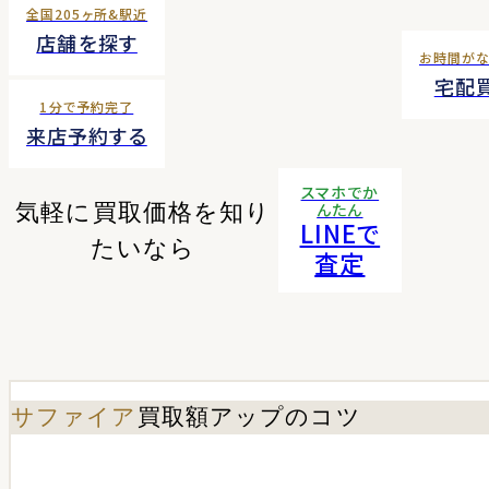
全国205ヶ所&駅近
店舗を探す
お時間が
宅配
1分で予約完了
来店予約する
スマホでか
気軽に買取価格を知り
んたん
LINEで
たいなら
査定
サファイア
買取額アップのコツ