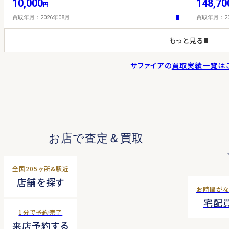
10,000
148,70
円
買取年月：2026年08月
買取年月：20
もっと見る
サファイアの
買取実績一覧は
お店で査定＆買取
全国205ヶ所&駅近
店舗を探す
お時間が
宅配
1分で予約完了
来店予約する