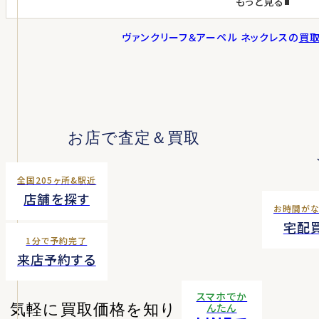
もっと見る
ヴァンクリーフ＆アーペル ネックレス
の
買
お店で査定＆買取
全国205ヶ所&駅近
店舗を探す
お時間が
宅配
1分で予約完了
来店予約する
スマホでか
気軽に買取価格を知り
んたん