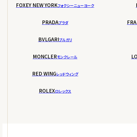
FOXEY NEW YORK
フォクシーニューヨーク
PRADA
FRA
プラダ
BVLGARI
ブルガリ
MONCLER
LO
モンクレール
RED WING
レッドウィング
ROLEX
ロレックス