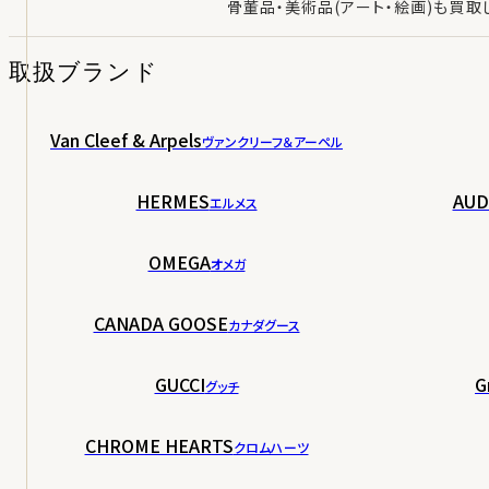
骨董品・美術品(アート・絵画)も買取
取扱ブランド
Van Cleef & Arpels
ヴァンクリーフ＆アーペル
HERMES
AUD
エルメス
OMEGA
オメガ
CANADA GOOSE
カナダグース
GUCCI
G
グッチ
CHROME HEARTS
クロムハーツ