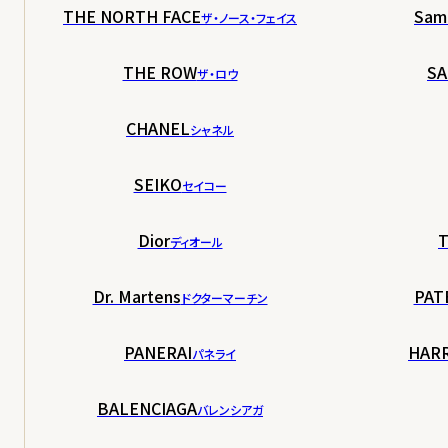
THE NORTH FACE
Sam
ザ・ノース・フェイス
THE ROW
SA
ザ・ロウ
CHANEL
シャネル
SEIKO
セイコー
Dior
T
ディオール
Dr. Martens
PAT
ドクターマーチン
PANERAI
HAR
パネライ
BALENCIAGA
バレンシアガ