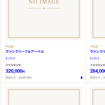
中古品－
中古品－
ヴァンクリーフ＆アーペル
ヴァンク
ﾈｯｸﾚｽ
ﾈｯｸﾚｽ
参考買取金額
参考買取金
320,000
284,00
円
買取年月：2026年08月
買取年月：20