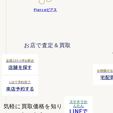
Pierce
ピアス
お店で査定＆買取
全国205ヶ所&駅近
店舗を探す
お時間が
宅配
1分で予約完了
来店予約する
スマホでか
気軽に買取価格を知り
んたん
LINEで