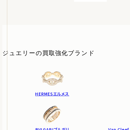
ジュエリーの
買取強化ブランド
HERMES
エルメス
BVLGARI
ブルガリ
Van Cleef