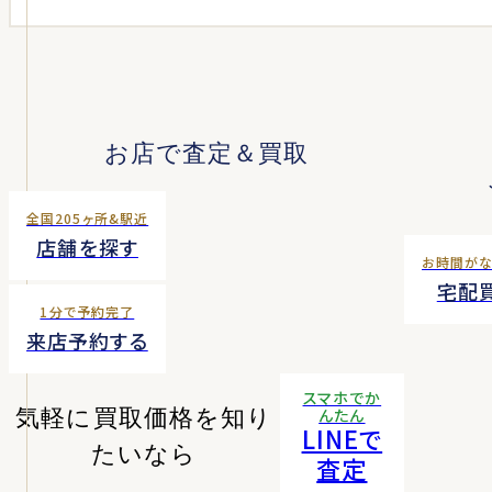
お店で査定＆買取
全国205ヶ所&駅近
店舗を探す
お時間が
宅配
1分で予約完了
来店予約する
スマホでか
気軽に買取価格を知り
んたん
LINEで
たいなら
査定