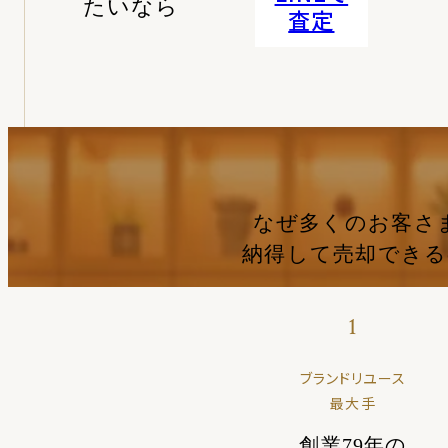
たいなら
査定
なぜ多くのお客さ
納得して売却でき
1
ブランドリユース
最大手
創業79年の