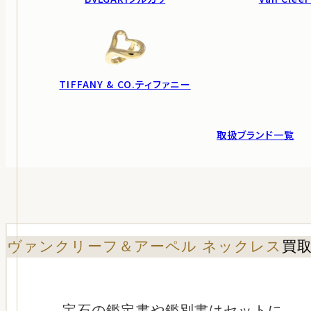
TIFFANY & CO.
ティファニー
取扱ブランド一覧
ヴァンクリーフ＆アーペル ネックレス
買
宝石の鑑定書や鑑別書はセットに。