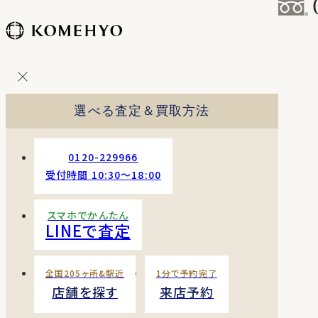
コ
ン
テ
ン
ツ
を
選べる査定＆買取方法
ス
キッ
プ
0120-229966
す
受付時間 10:30〜18:00
る
スマホでかんたん
LINEで査定
全国205ヶ所&駅近
1分で予約完了
店舗を探す
来店予約