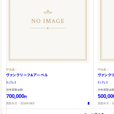
中古品－
中古品－
ヴァンクリーフ＆アーペル
ヴァンク
ﾈｯｸﾚｽ
ﾈｯｸﾚｽ
参考買取金額
参考買取金
700,000
500,00
円
買取年月：2026年08月
買取年月：20