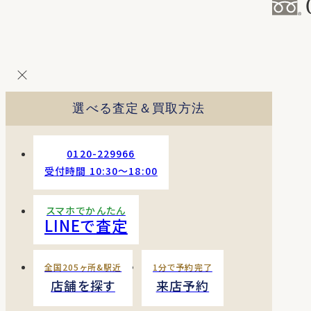
コ
ン
テ
ン
ツ
を
選べる査定＆買取方法
ス
キッ
プ
0120-229966
す
受付時間 10:30〜18:00
る
スマホでかんたん
LINEで査定
全国205ヶ所&駅近
1分で予約完了
店舗を探す
来店予約