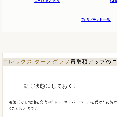
OMEGA
オメガ
Gra
取扱ブランド一覧
ロレックス ターノグラフ
買取額アップの
動く状態に
しておく。
電池式なら電池を交換いただく、オーバーホールを受けた記録
くことも大切です。