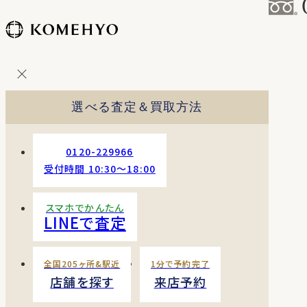
コ
ン
テ
ン
ツ
を
選べる査定＆買取方法
ス
キッ
プ
0120-229966
す
受付時間 10:30〜18:00
る
スマホでかんたん
LINEで査定
全国205ヶ所&駅近
1分で予約完了
店舗を探す
来店予約