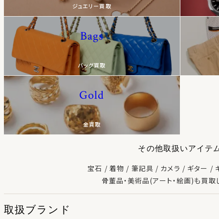
ジュエリー買取
Bags
バッグ買取
Gold
金買取
その他取扱いアイテ
宝石
着物
筆記具
カメラ
ギター
骨董品・美術品(アート・絵画)も買取
取扱ブランド