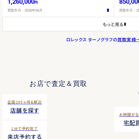
1,260,000
850,00
円
買取年月：2026年06月
買取年月：20
もっと見る
ロレックス ターノグラフの
買取実績
お店で査定＆買取
全国205ヶ所&駅近
店舗を探す
お時間が
宅配
1分で予約完了
来店予約する