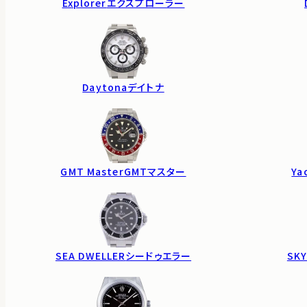
Explorer
エクスプローラー
Daytona
デイトナ
GMT Master
GMTマスター
Ya
SEA DWELLER
シードゥエラー
SKY