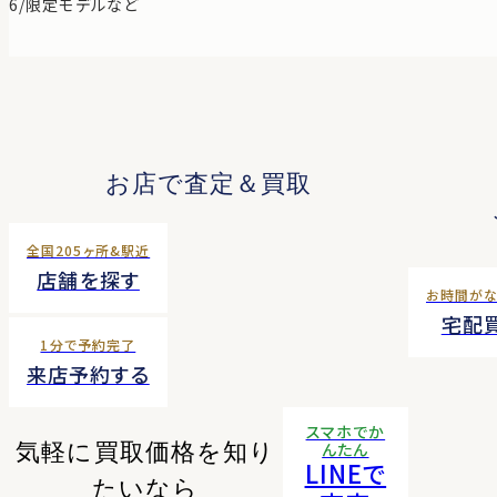
6/限定モデルなど
お店で査定＆買取
全国205ヶ所&駅近
店舗を探す
お時間が
宅配
1分で予約完了
来店予約する
スマホでか
気軽に買取価格を知り
んたん
LINEで
たいなら