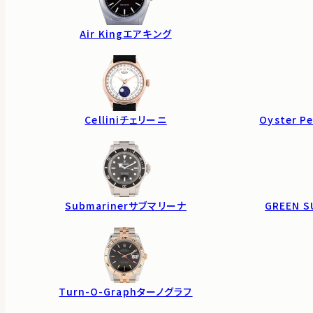
Air King
エアキング
Cellini
チェリーニ
Oyster Pe
Submariner
サブマリーナ
GREEN S
Turn-O-Graph
ターノグラフ