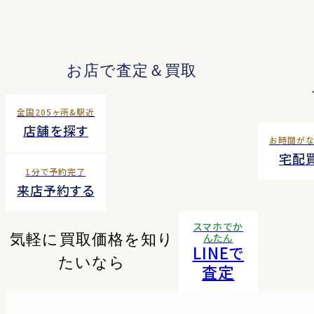
お店で査定＆買取
全国205ヶ所&駅近
店舗を探す
お時間が
宅配
1分で予約完了
来店予約する
スマホでか
気軽に買取価格を知り
んたん
LINEで
たいなら
査定