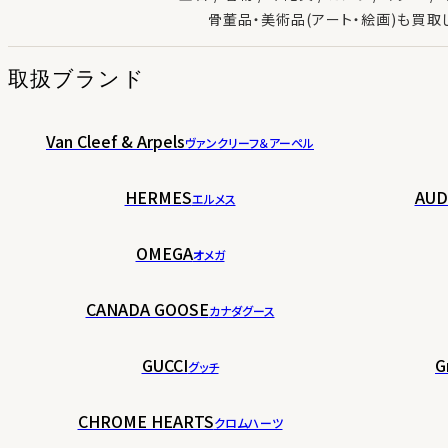
骨董品・美術品(アート・絵画)も買取
取扱ブランド
Van Cleef & Arpels
ヴァンクリーフ＆アーペル
HERMES
AUD
エルメス
OMEGA
オメガ
CANADA GOOSE
カナダグース
GUCCI
G
グッチ
CHROME HEARTS
クロムハーツ