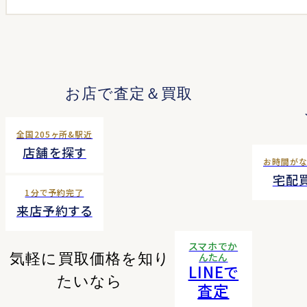
お店で査定＆買取
全国205ヶ所&駅近
店舗を探す
お時間が
宅配
1分で予約完了
来店予約する
スマホでか
気軽に買取価格を知り
んたん
LINEで
たいなら
査定