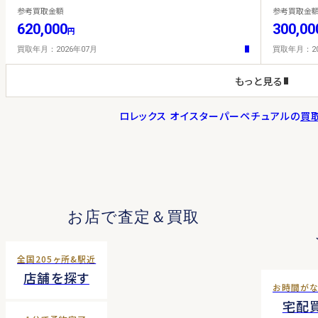
参考買取金額
参考買取金
620,000
300,00
円
買取年月：2026年07月
買取年月：20
もっと見る
ロレックス オイスターパーペチュアルの
買
お店で査定＆買取
全国205ヶ所&駅近
店舗を探す
お時間が
宅配