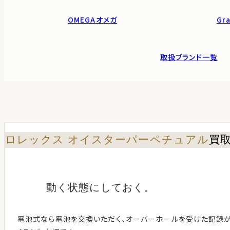
OMEGA
オメガ
Gra
取扱ブランド一覧
ロレックス オイスターパーペチュアル
買
動く状態に
しておく。
電池式なら電池を交換いただく、オーバーホールを受けた記録