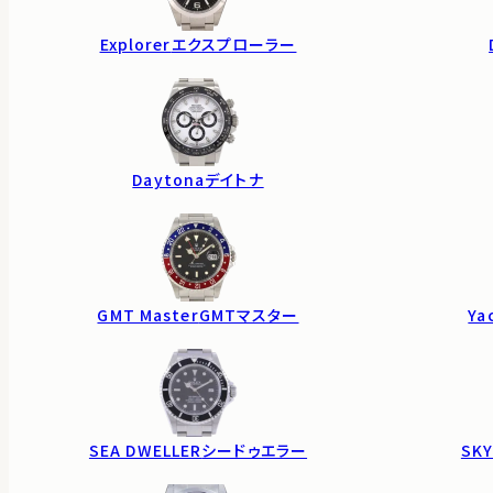
Explorer
エクスプローラー
Daytona
デイトナ
GMT Master
GMTマスター
Ya
SEA DWELLER
シードゥエラー
SKY