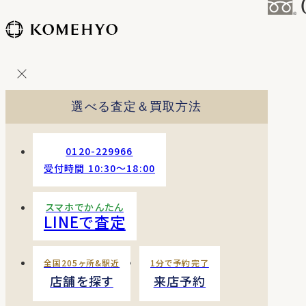
コ
ン
テ
ン
ツ
を
選べる査定＆買取方法
ス
キッ
プ
0120-229966
す
受付時間 10:30〜18:00
る
スマホでかんたん
LINEで査定
全国205ヶ所&駅近
1分で予約完了
店舗を探す
来店予約