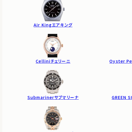
Air King
エアキング
Cellini
チェリーニ
Oyster Pe
Submariner
サブマリーナ
GREEN S