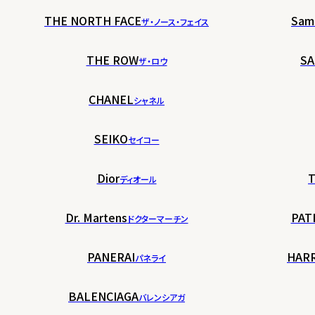
THE NORTH FACE
Sam
ザ・ノース・フェイス
THE ROW
SA
ザ・ロウ
CHANEL
シャネル
SEIKO
セイコー
Dior
T
ディオール
Dr. Martens
PAT
ドクターマーチン
PANERAI
HAR
パネライ
BALENCIAGA
バレンシアガ