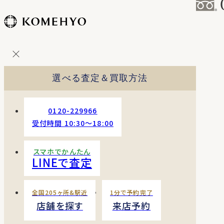
コ
ン
テ
ン
ツ
を
選べる査定＆買取方法
ス
キッ
プ
0120-229966
す
受付時間 10:30〜18:00
る
スマホでかんたん
LINEで査定
全国205ヶ所&駅近
1分で予約完了
店舗を探す
来店予約