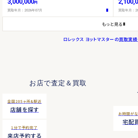
3,000,000
2,100,
円
買取年月：2026年07月
買取年月：20
もっと見る
ロレックス ヨットマスターの
買取実績
お店で査定＆買取
全国205ヶ所&駅近
店舗を探す
お時間が
宅配
1分で予約完了
来店予約する