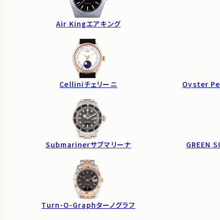
Air King
エアキング
Cellini
チェリーニ
Oyster Pe
Submariner
サブマリーナ
GREEN S
Turn-O-Graph
ターノグラフ