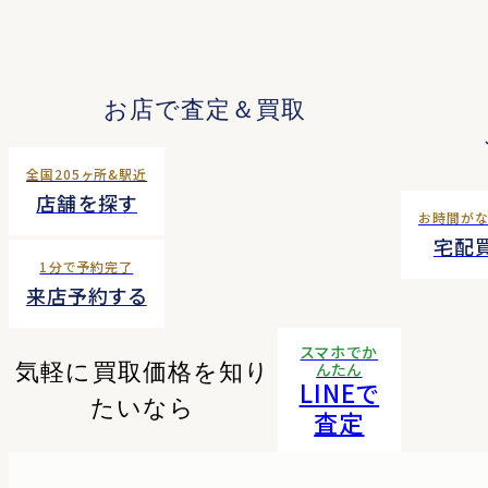
お店で査定＆買取
全国205ヶ所&駅近
店舗を探す
お時間が
宅配
1分で予約完了
来店予約する
スマホでか
気軽に買取価格を知り
んたん
LINEで
たいなら
査定