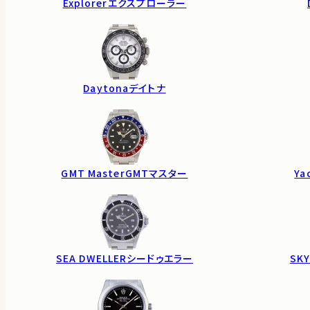
Explorer
エクスプローラー
Daytona
デイトナ
GMT Master
GMTマスター
Ya
SEA DWELLER
シードゥエラー
SKY