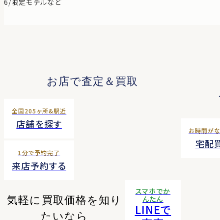
6/限定モデルなど
お店で査定＆買取
全国205ヶ所&駅近
店舗を探す
お時間が
宅配
1分で予約完了
来店予約する
スマホでか
気軽に買取価格を知り
んたん
LINEで
たいなら