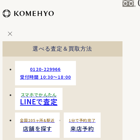
コ
ン
テ
ン
ツ
を
選べる査定＆買取方法
ス
キッ
プ
0120-229966
す
受付時間 10:30〜18:00
る
スマホでかんたん
LINEで査定
全国205ヶ所&駅近
1分で予約完了
店舗を探す
来店予約